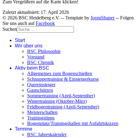
Zum Vergrößern auf die Karte klicken!
Zuletzt aktualisiert: 17. April 2026
© 2026 BSC Heidelberg e.V. -- Template by
JoomShaper
-- Folgen
Sie uns auch auf
Facebook
Suchen
Start
Wir über uns
BSC Philosophie
Vorstand
BSC Chronik
Aktiv beim BSC
Allgemeines zum Bogenschießen
Schnuppertraining & Einsteigerkurse
Quereinsteiger
Gastschützen
Sommertraining (April-September)
Wintertraining (Oktober-März)
Feldbogentraining (April-September)
Meisterschaften
Trainingstipps
Bogenplatz/Trainingshallen mit Anfahrtskizzen
Termine
BSC Jahreskalender